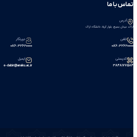
تماس با ما
آدرس
اراک، میدان بسیج، بلوار کربلا، دانشگاه اراک
تلفن
دورنگار
086-32620000
086-32620000
کدپستی
ایمیل
e-dabir@araku.ac.ir
۳۸۴۸۱۷۷۵۸۴