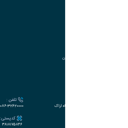
آموزش
مدیریت امور
مدیریت تحصیلات تکمیلی
مرکز آموزش‌های تخصصی
گروه جذب و هدایت استعدادهای درخشان
تقویم آموزشی
ارتباط با دانشگاه
آدرس :
تلفن :
اراک، میدان بسیج، بلوار سردشت، دانشگاه اراک
۰۸۶-32620000
ایمیل:
کدپستی:
۳۸۱۸۱۷۵۸۴۶
e-dabir@araku.ac.ir