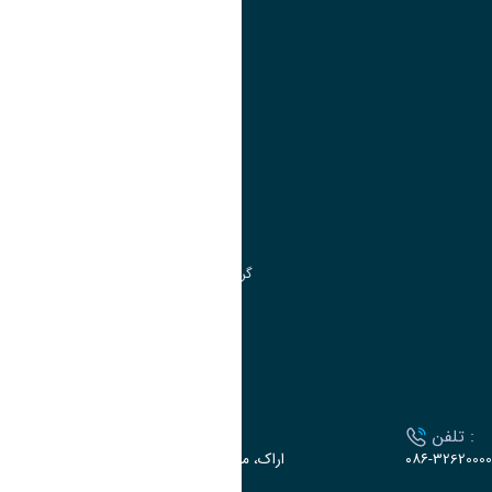
تقویم آموزشی
آموزش
مدیریت امور
مدیریت تحصیلات تکمیلی
مرکز آموزش‌های تخصصی
گروه جذب و هدایت استعدادهای درخشان
تقویم آموزشی
ارتباط با دانشگاه
تلفن :
آدرس :
۰۸۶-32620000
اراک، میدان بسیج، بلوار سردشت، دانشگاه اراک