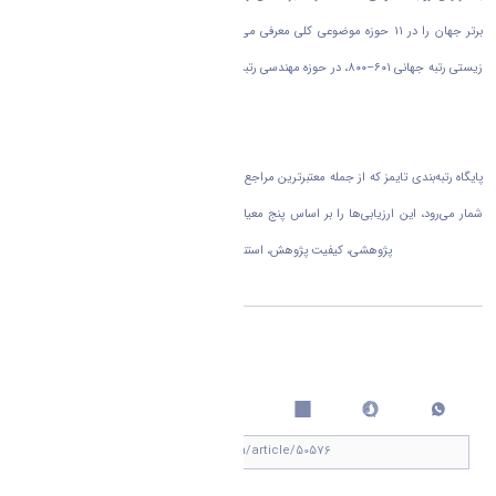
برتر جهان را در ۱۱ حوزه موضوعی کلی معرفی می‌کند، دانشگاه اراک توانسته است در حوزه علوم
زیستی رتبه جهانی ۶۰۱–۸۰۰، در حوزه مهندسی رتبه ۱۰۰۱–۱۲۵۰ و در حوزه علوم فیزیکی رتبه بالاتر از
۱۰۰۱ را به خود اختصاص دهد.
پایگاه رتبه‌بندی تایمز که از جمله معتبرترین مراجع ارزیابی عملکرد دانشگاه‌ها در سطح بین‌المللی به
شمار می‌رود، این ارزیابی‌ها را بر اساس پنج معیار اصلی شامل آموزش (محیط یادگیری)، محیط
پژوهشی، کیفیت پژوهش، استنادات علمی، و چشم‌انداز بین‌المللی انجام می‌دهد
اشتراک گذاری
چاپ کردن