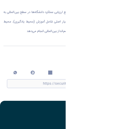
۱۰۰۱ را به خود اختصاص دهد.
پایگاه رتبه‌بندی تایمز که از جمله معتبرترین مراجع ارزیابی عملکرد دانشگاه‌ها در سطح بین‌المللی به
شمار می‌رود، این ارزیابی‌ها را بر اساس پنج معیار اصلی شامل آموزش (محیط یادگیری)، محیط
پژوهشی، کیفیت پژوهش، استنادات علمی، و چشم‌انداز بین‌المللی انجام می‌دهد
اشتراک گذاری
چاپ کردن
تصویر
عنوان اینستاگرام