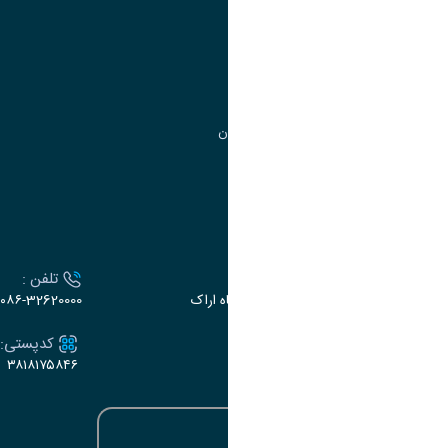
مدیریت تحصیلات تکمیلی
مرکز آموزش‌های تخصصی
گروه جذب و هدایت استعدادهای درخشان
تقویم آموزشی
ارتباط با دانشگاه
آدرس :
تلفن :
اراک، میدان بسیج، بلوار سردشت، دانشگاه اراک
۰۸۶-32620000
ایمیل:
کدپستی:
۳۸۱۸۱۷۵۸۴۶
e-dabir@araku.ac.ir